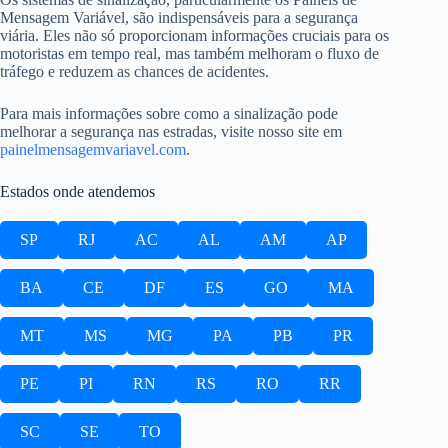
Mensagem Variável, são indispensáveis para a segurança
viária. Eles não só proporcionam informações cruciais para os
motoristas em tempo real, mas também melhoram o fluxo de
tráfego e reduzem as chances de acidentes.
Para mais informações sobre como a sinalização pode
melhorar a segurança nas estradas, visite nosso site em
painelmensagemvariavel.com
.
Estados onde atendemos
SP
RJ
AC
AL
AM
AP
BA
CE
DF
ES
GO
MA
MT
MS
MG
PA
PB
PR
PE
PI
RN
RS
RO
RR
SC
SE
TO