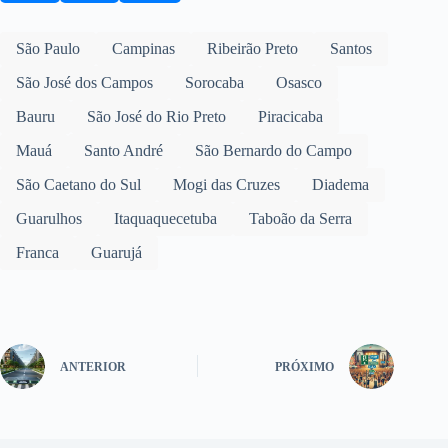
São Paulo
Campinas
Ribeirão Preto
Santos
São José dos Campos
Sorocaba
Osasco
Bauru
São José do Rio Preto
Piracicaba
Mauá
Santo André
São Bernardo do Campo
São Caetano do Sul
Mogi das Cruzes
Diadema
Guarulhos
Itaquaquecetuba
Taboão da Serra
Franca
Guarujá
ANTERIOR
PRÓXIMO